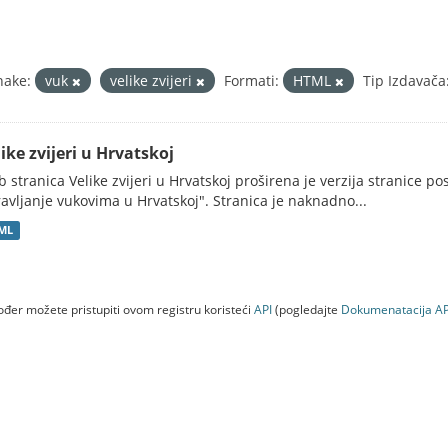
nake:
vuk
velike zvijeri
Formati:
HTML
Tip Izdavača
ike zvijeri u Hrvatskoj
 stranica Velike zvijeri u Hrvatskoj proširena je verzija stranice po
avljanje vukovima u Hrvatskoj". Stranica je naknadno...
ML
đer možete pristupiti ovom registru koristeći
API
(pogledajte
Dokumenаtаcijа AP