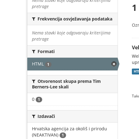
Nema stavki koje odgovaraju kriterijima
1
pretrage
Frekvencija osvježavanja podataka
Oz
Nema stavki koje odgovaraju kriterijima
pretrage
Vel
Formati
Web
upr
HTML
1
HT
Otvorenost skupa prema Tim
Berners-Lee skali
Tako
0
1
Izdavači
Hrvatska agencija za okoliš i prirodu
(NEAKTIVAN)
1