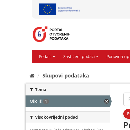
Preskoči
na
sadržaj
Skupovi podаtаkа
Tema
Okoliš
1
P
Visokovrijedni podaci
P