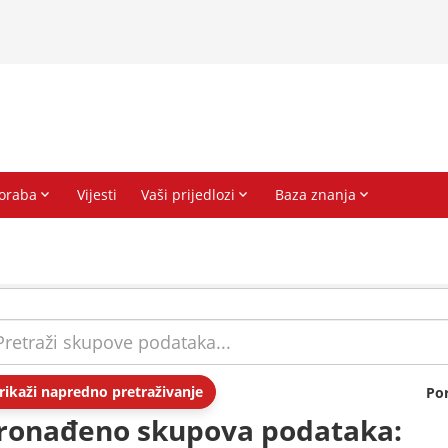
rikaži napredno pretraživanje
Po
ronađeno skupova podataka: