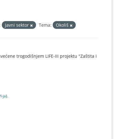
:
Javni sektor
Tema:
Okoliš
svećene trogodišnjem LIFE-III projektu "Zaštita i
I-jа
).