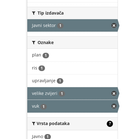
Tip izdavača
Javni sektor
1
Oznake
plan
1
ris
1
upravljanje
1
velike zvijeri
1
vuk
1
Vrsta podataka
?
Javno
1