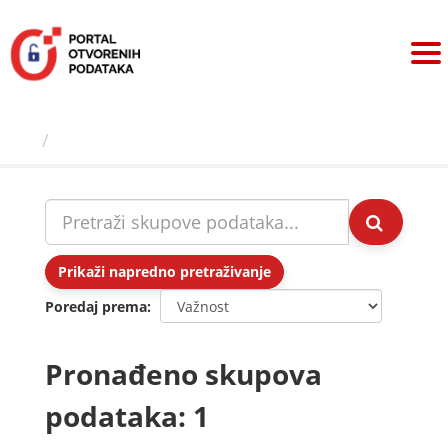
Preskoči
na
sadržaj
Skupovi podаtаkа
Prikaži napredno pretraživanje
Poredaj prema
Pronađeno skupova
podataka: 1