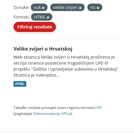
Oznake:
vuk
velike zvijeri
ris
Formati:
HTML
Filtriraj rezultate
Velike zvijeri u Hrvatskoj
Web stranica Velike zvijeri u Hrvatskoj proširena je
verzija stranice posvećene trogodišnjem LIFE-III
projektu "Zaštita i upravljanje vukovima u Hrvatskoj".
Stranica je naknadno...
HTML
Također možete pristupiti ovom registru koristeći
API
(pogledajte
Dokumenаtаcijа API-jа
).