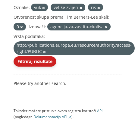
Oznake:
vuk
velike zvijeri
ris
Otvorenost skupa prema Tim Berners-Lee skali:
0
Izdavači:
agencija-za-zastitu-okolisa
Vrsta podataka:
http://publications.europa.eu/resource/authority/access-
right/PUBLIC
Filtriraj rezultate
Please try another search.
Također možete pristupiti ovom registru koristeći
API
(pogledajte
Dokumenаtаcijа API-jа
).