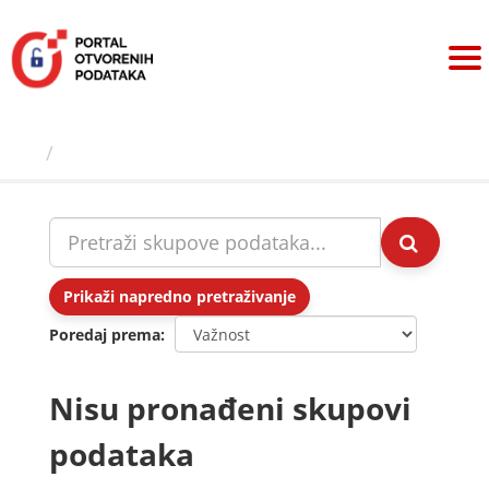
Preskoči
na
sadržaj
Skupovi podаtаkа
Prikaži napredno pretraživanje
Poredaj prema
Nisu pronađeni skupovi
podataka