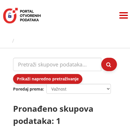
Preskoči
na
sadržaj
Skupovi podаtаkа
Prikaži napredno pretraživanje
Poredaj prema
Pronađeno skupova
podataka: 1