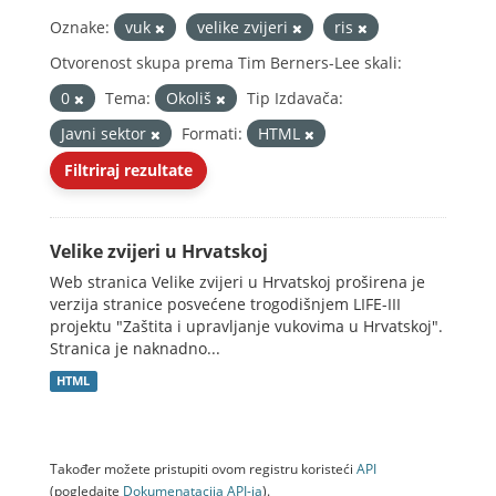
Oznake:
vuk
velike zvijeri
ris
Otvorenost skupa prema Tim Berners-Lee skali:
0
Tema:
Okoliš
Tip Izdavača:
Javni sektor
Formati:
HTML
Filtriraj rezultate
Velike zvijeri u Hrvatskoj
Web stranica Velike zvijeri u Hrvatskoj proširena je
verzija stranice posvećene trogodišnjem LIFE-III
projektu "Zaštita i upravljanje vukovima u Hrvatskoj".
Stranica je naknadno...
HTML
Također možete pristupiti ovom registru koristeći
API
(pogledajte
Dokumenаtаcijа API-jа
).