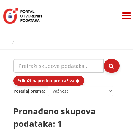
Preskoči
na
sadržaj
Skupovi podаtаkа
Prikaži napredno pretraživanje
Poredaj prema
Pronađeno skupova
podataka: 1