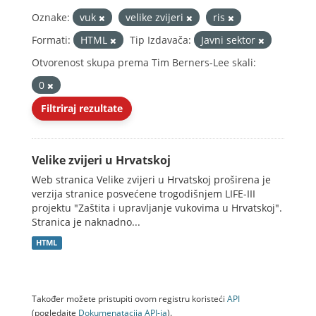
Oznake:
vuk
velike zvijeri
ris
Formati:
HTML
Tip Izdavača:
Javni sektor
Otvorenost skupa prema Tim Berners-Lee skali:
0
Filtriraj rezultate
Velike zvijeri u Hrvatskoj
Web stranica Velike zvijeri u Hrvatskoj proširena je
verzija stranice posvećene trogodišnjem LIFE-III
projektu "Zaštita i upravljanje vukovima u Hrvatskoj".
Stranica je naknadno...
HTML
Također možete pristupiti ovom registru koristeći
API
(pogledajte
Dokumenаtаcijа API-jа
).