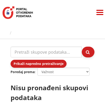
Preskoči
na
sadržaj
Skupovi podаtаkа
Prikaži napredno pretraživanje
Poredaj prema
Nisu pronađeni skupovi
podataka