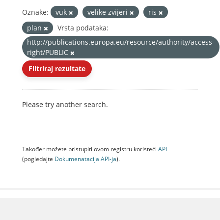
Oznake:
vuk
velike zvijeri
ris
plan
Vrsta podataka:
http://publications.europa.eu/resource/authority/access-
right/PUBLIC
Filtriraj rezultate
Please try another search.
Također možete pristupiti ovom registru koristeći
API
(pogledajte
Dokumenаtаcijа API-jа
).