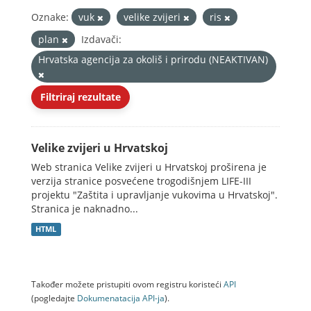
Oznake:
vuk
velike zvijeri
ris
plan
Izdavači:
Hrvatska agencija za okoliš i prirodu (NEAKTIVAN)
Filtriraj rezultate
Velike zvijeri u Hrvatskoj
Web stranica Velike zvijeri u Hrvatskoj proširena je
verzija stranice posvećene trogodišnjem LIFE-III
projektu "Zaštita i upravljanje vukovima u Hrvatskoj".
Stranica je naknadno...
HTML
Također možete pristupiti ovom registru koristeći
API
(pogledajte
Dokumenаtаcijа API-jа
).