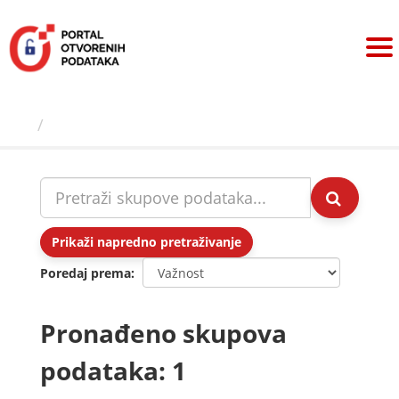
Preskoči
na
sadržaj
Skupovi podаtаkа
Prikaži napredno pretraživanje
Poredaj prema
Pronađeno skupova
podataka: 1