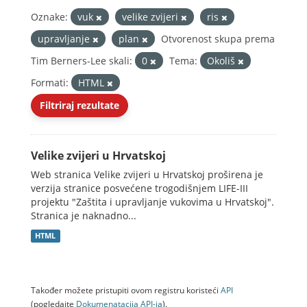
Oznake:
vuk
velike zvijeri
ris
upravljanje
plan
Otvorenost skupa prema
Tim Berners-Lee skali:
0
Tema:
Okoliš
Formati:
HTML
Filtriraj rezultate
Velike zvijeri u Hrvatskoj
Web stranica Velike zvijeri u Hrvatskoj proširena je
verzija stranice posvećene trogodišnjem LIFE-III
projektu "Zaštita i upravljanje vukovima u Hrvatskoj".
Stranica je naknadno...
HTML
Također možete pristupiti ovom registru koristeći
API
(pogledajte
Dokumenаtаcijа API-jа
).