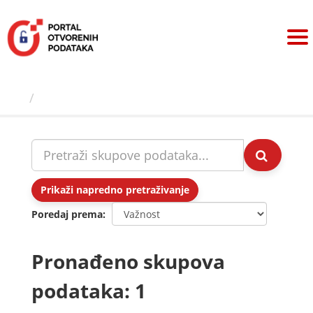
Preskoči
na
sadržaj
Skupovi podаtаkа
Prikaži napredno pretraživanje
Poredaj prema
Pronađeno skupova
podataka: 1