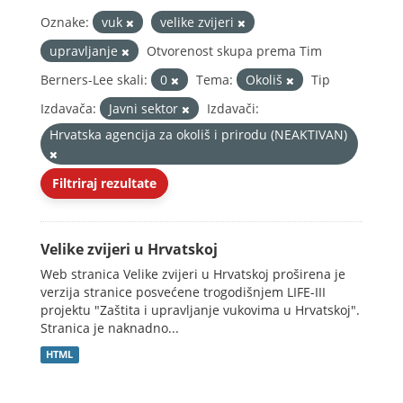
Oznake:
vuk
velike zvijeri
upravljanje
Otvorenost skupa prema Tim
Berners-Lee skali:
0
Tema:
Okoliš
Tip
Izdavača:
Javni sektor
Izdavači:
Hrvatska agencija za okoliš i prirodu (NEAKTIVAN)
Filtriraj rezultate
Velike zvijeri u Hrvatskoj
Web stranica Velike zvijeri u Hrvatskoj proširena je
verzija stranice posvećene trogodišnjem LIFE-III
projektu "Zaštita i upravljanje vukovima u Hrvatskoj".
Stranica je naknadno...
HTML