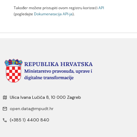
Također možete pristupiti ovom registru koristeći
API
(pogledajte
Dokumenаtаcijа API-jа
).