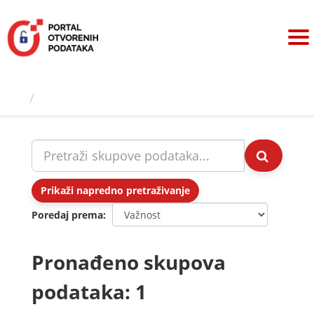
Preskoči
na
sadržaj
Skupovi podаtаkа
Prikaži napredno pretraživanje
Poredaj prema
Pronađeno skupova
podataka: 1