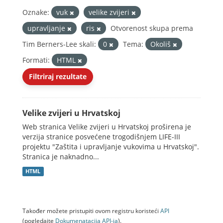
Oznake:
vuk
velike zvijeri
upravljanje
ris
Otvorenost skupa prema
Tim Berners-Lee skali:
0
Tema:
Okoliš
Formati:
HTML
Filtriraj rezultate
Velike zvijeri u Hrvatskoj
Web stranica Velike zvijeri u Hrvatskoj proširena je
verzija stranice posvećene trogodišnjem LIFE-III
projektu "Zaštita i upravljanje vukovima u Hrvatskoj".
Stranica je naknadno...
HTML
Također možete pristupiti ovom registru koristeći
API
(pogledajte
Dokumenаtаcijа API-jа
).