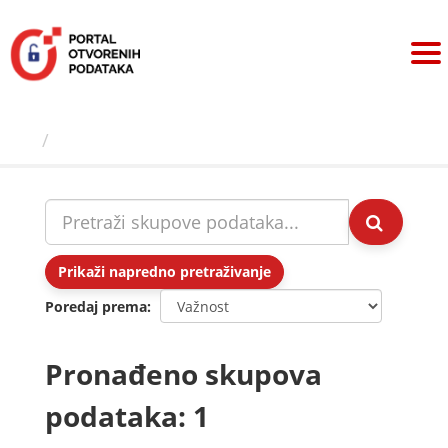
Preskoči
na
sadržaj
Skupovi podаtаkа
Prikaži napredno pretraživanje
Poredaj prema
Pronađeno skupova
podataka: 1