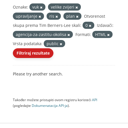
Oznake:
vuk
velike zvijeri
upravljanje
ris
plan
Otvorenost
skupa prema Tim Berners-Lee skali:
0
Izdavači:
agencija-za-zastitu-okolisa
Formati:
HTML
Vrsta podataka:
public
Filtriraj rezultate
Please try another search.
Također možete pristupiti ovom registru koristeći
API
(pogledajte
Dokumenаtаcijа API-jа
).