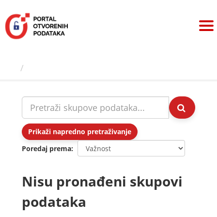
Preskoči
na
sadržaj
Skupovi podаtаkа
Prikaži napredno pretraživanje
Poredaj prema
Nisu pronađeni skupovi
podataka