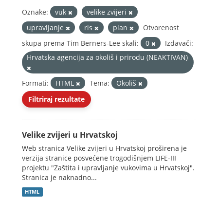
Oznake:
vuk
velike zvijeri
upravljanje
ris
plan
Otvorenost
skupa prema Tim Berners-Lee skali:
0
Izdavači:
Hrvatska agencija za okoliš i prirodu (NEAKTIVAN)
Formati:
HTML
Tema:
Okoliš
Filtriraj rezultate
Velike zvijeri u Hrvatskoj
Web stranica Velike zvijeri u Hrvatskoj proširena je
verzija stranice posvećene trogodišnjem LIFE-III
projektu "Zaštita i upravljanje vukovima u Hrvatskoj".
Stranica je naknadno...
HTML