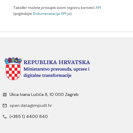
Također možete pristupiti ovom registru koristeći
API
(pogledajte
Dokumenаtаcijа API-jа
).