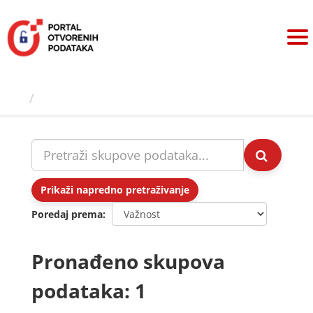
Preskoči
na
sadržaj
Skupovi podаtаkа
Prikaži napredno pretraživanje
Poredaj prema
Pronađeno skupova
podataka: 1