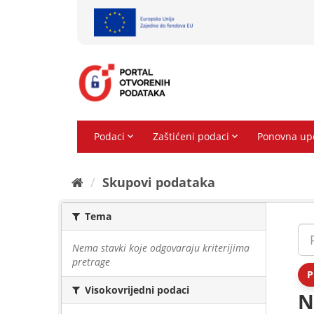
Preskoči
na
sadržaj
Skupovi podаtаkа
Tema
Nema stavki koje odgovaraju kriterijima
pretrage
P
Visokovrijedni podaci
N