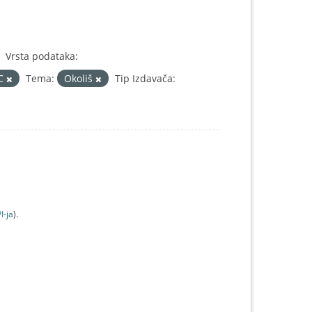
Vrsta podataka:
IC
Tema:
Okoliš
Tip Izdavača:
I-jа
).