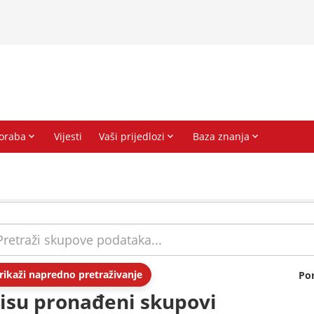
rikaži napredno pretraživanje
Po
isu pronađeni skupovi