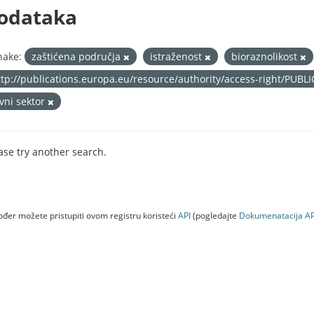
odataka
nake:
zaštićena područja
istraženost
bioraznolikost
ttp://publications.europa.eu/resource/authority/access-right/PUBL
avni sektor
ase try another search.
đer možete pristupiti ovom registru koristeći
API
(pogledajte
Dokumenаtаcijа AP