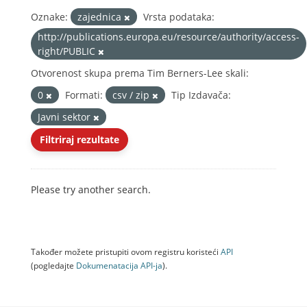
Oznake:
zajednica
Vrsta podataka:
http://publications.europa.eu/resource/authority/access-
right/PUBLIC
Otvorenost skupa prema Tim Berners-Lee skali:
0
Formati:
csv / zip
Tip Izdavača:
Javni sektor
Filtriraj rezultate
Please try another search.
Također možete pristupiti ovom registru koristeći
API
(pogledajte
Dokumenаtаcijа API-jа
).