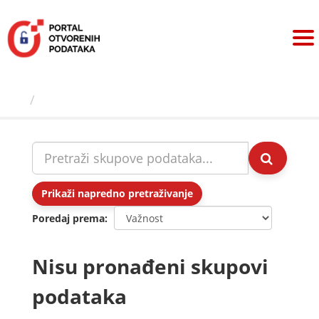
Preskoči
na
sadržaj
Skupovi podаtаkа
Prikaži napredno pretraživanje
Poredaj prema
Nisu pronađeni skupovi
podataka