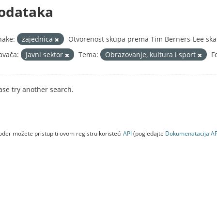
odataka
nake:
zajednica
Otvorenost skupa prema Tim Berners-Lee skal
avača:
Javni sektor
Tema:
Obrazovanje, kultura i sport
F
ase try another search.
đer možete pristupiti ovom registru koristeći
API
(pogledajte
Dokumenаtаcijа AP