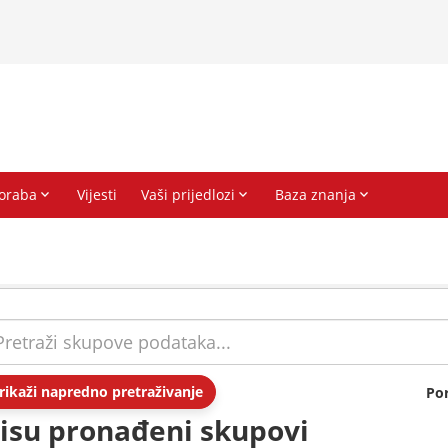
rikaži napredno pretraživanje
Po
isu pronađeni skupovi