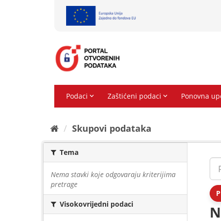
Preskoči
na
sadržaj
Skupovi podаtаkа
Tema
Nema stavki koje odgovaraju kriterijima
pretrage
P
Visokovrijedni podaci
N