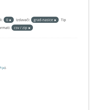
i:
0
Izdavači:
grad-nasice
Tip
ormati:
csv / zip
I-jа
).