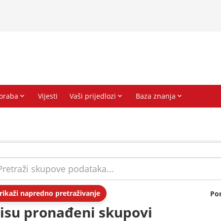
rikaži napredno pretraživanje
Po
isu pronađeni skupovi