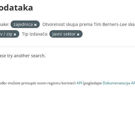
odataka
nake:
zajednica
Otvorenost skupa prema Tim Berners-Lee skal
v / zip
Tip Izdavača:
Javni sektor
ase try another search.
đer možete pristupiti ovom registru koristeći
API
(pogledajte
Dokumenаtаcijа AP