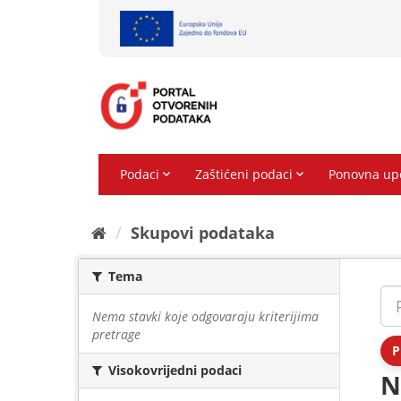
Preskoči
na
sadržaj
Skupovi podаtаkа
Tema
Nema stavki koje odgovaraju kriterijima
pretrage
P
Visokovrijedni podaci
N