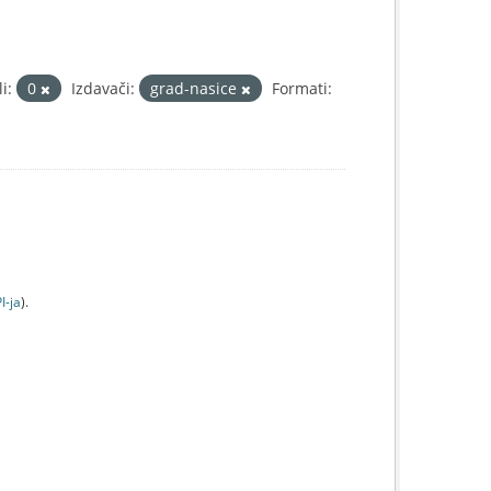
i:
0
Izdavači:
grad-nasice
Formati:
I-jа
).