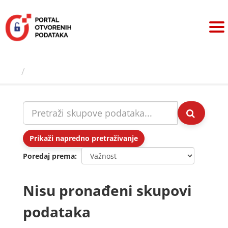
Preskoči
na
sadržaj
Skupovi podаtаkа
Prikaži napredno pretraživanje
Poredaj prema
Nisu pronađeni skupovi
podataka