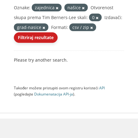
Oznake:
zajednica
našice
Otvorenost
skupa prema Tim Berners-Lee skali:
0
Izdavači:
grad-nasice
Formati:
csv / zip
Filtriraj rezultate
Please try another search.
Također možete pristupiti ovom registru koristeći
API
(pogledajte
Dokumenаtаcijа API-jа
).