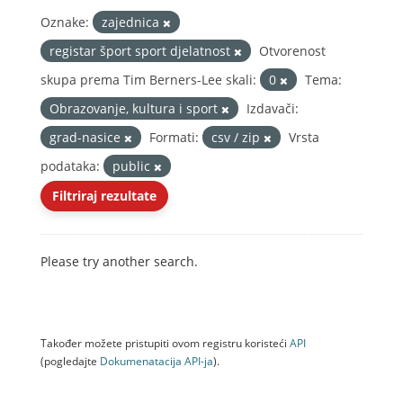
Oznake:
zajednica
registar šport sport djelatnost
Otvorenost
skupa prema Tim Berners-Lee skali:
0
Tema:
Obrazovanje, kultura i sport
Izdavači:
grad-nasice
Formati:
csv / zip
Vrsta
podataka:
public
Filtriraj rezultate
Please try another search.
Također možete pristupiti ovom registru koristeći
API
(pogledajte
Dokumenаtаcijа API-jа
).