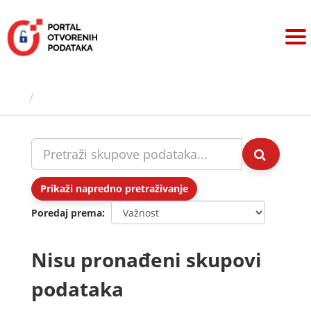
Preskoči
na
sadržaj
Skupovi podаtаkа
Prikaži napredno pretraživanje
Poredaj prema
Nisu pronađeni skupovi
podataka