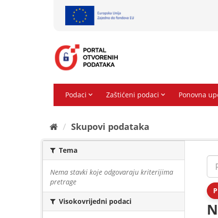
Preskoči
na
sadržaj
Skupovi podаtаkа
Tema
Nema stavki koje odgovaraju kriterijima
pretrage
P
Visokovrijedni podaci
N