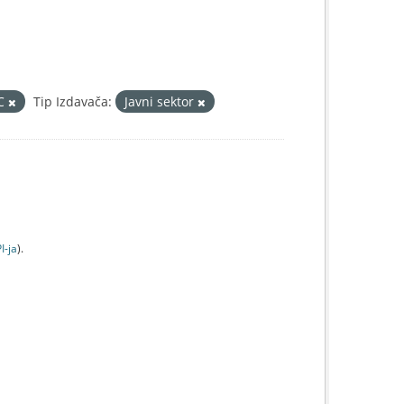
IC
Tip Izdavača:
Javni sektor
I-jа
).