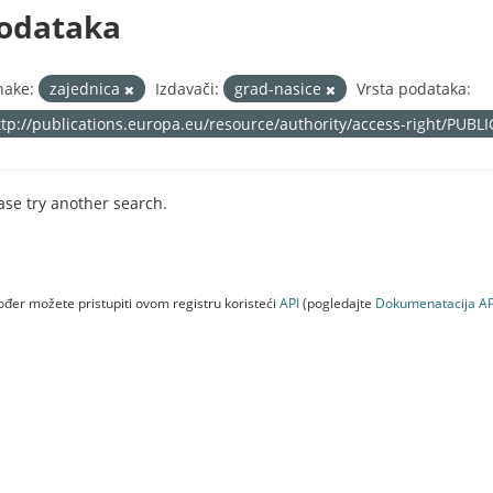
odataka
nake:
zajednica
Izdavači:
grad-nasice
Vrsta podataka:
ttp://publications.europa.eu/resource/authority/access-right/PUBL
ase try another search.
đer možete pristupiti ovom registru koristeći
API
(pogledajte
Dokumenаtаcijа AP