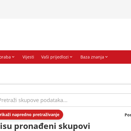
rikaži napredno pretraživanje
Po
isu pronađeni skupovi