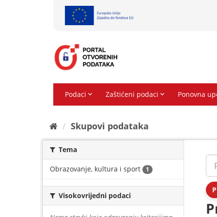
Preskoči
na
sadržaj
Skupovi podаtаkа
Tema
Obrazovanje, kultura i sport
1
P
Visokovrijedni podaci
P