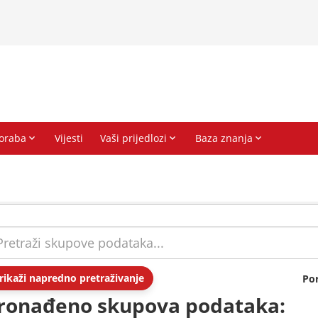
rikaži napredno pretraživanje
Po
ronađeno skupova podataka: