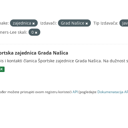
nake:
zajednica
Izdavači:
Grad Našice
Tip Izdavača:
Ja
ners-Lee skali:
0
ortska zajednica Grada Našica
is i kontakti članica Športske zajednice Grada Našica. Na dužnost s
SX
đer možete pristupiti ovom registru koristeći
API
(pogledajte
Dokumenаtаcijа AP