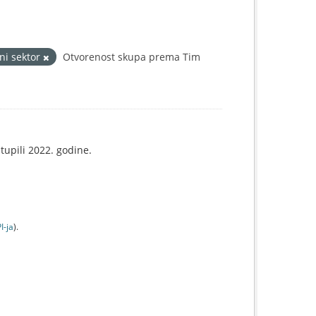
vni sektor
Otvorenost skupa prema Tim
tupili 2022. godine.
I-jа
).