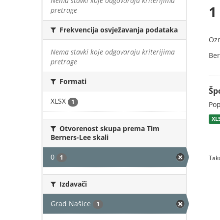
Nema stavki koje odgovaraju kriterijima
1
pretrage
Frekvencija osvježavanja podataka
Oz
Nema stavki koje odgovaraju kriterijima
Ber
pretrage
Formati
Šp
XLSX
1
Pop
XL
Otvorenost skupa prema Tim
Berners-Lee skali
0
1
Tako
Izdavači
Grad Našice
1