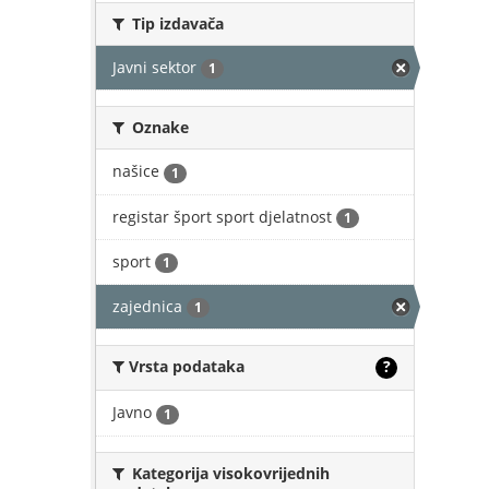
Tip izdavača
Javni sektor
1
Oznake
našice
1
registar šport sport djelatnost
1
sport
1
zajednica
1
Vrsta podataka
?
Javno
1
Kategorija visokovrijednih