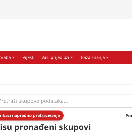
rikaži napredno pretraživanje
Po
isu pronađeni skupovi