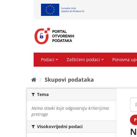
Preskoči
na
sadržaj
Skupovi podаtаkа
Tema
Nema stavki koje odgovaraju kriterijima
pretrage
P
Visokovrijedni podaci
N