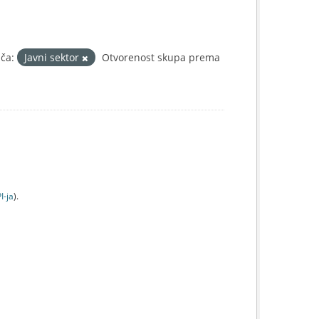
ča:
Javni sektor
Otvorenost skupa prema
I-jа
).