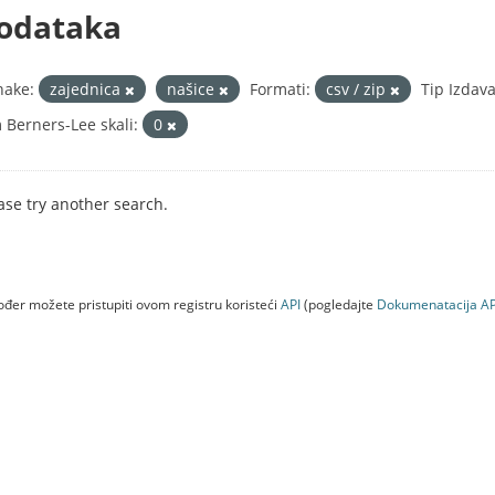
odataka
nake:
zajednica
našice
Formati:
csv / zip
Tip Izdava
 Berners-Lee skali:
0
ase try another search.
đer možete pristupiti ovom registru koristeći
API
(pogledajte
Dokumenаtаcijа AP