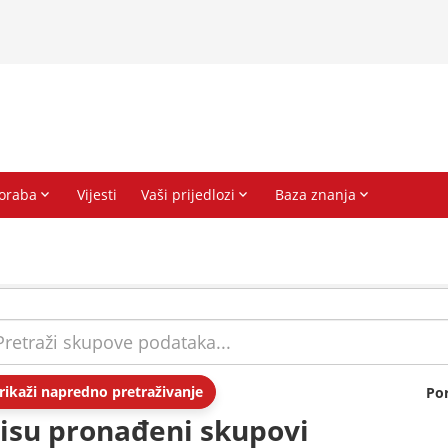
rikaži napredno pretraživanje
Po
isu pronađeni skupovi