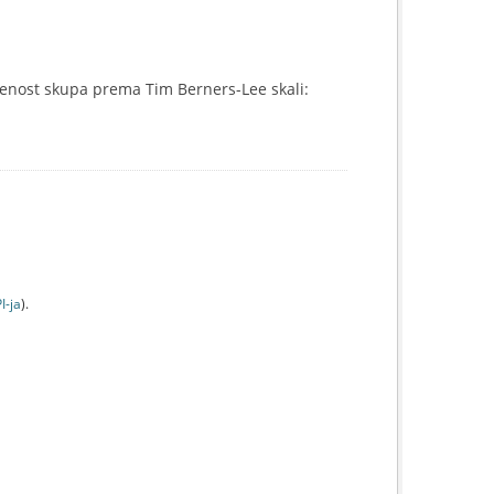
enost skupa prema Tim Berners-Lee skali:
I-jа
).