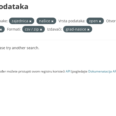
odataka
nake:
zajednica
našice
Vrsta podataka:
open
Otvor
Formati:
csv / zip
Izdavači:
grad-nasice
ase try another search.
đer možete pristupiti ovom registru koristeći
API
(pogledajte
Dokumenаtаcijа AP