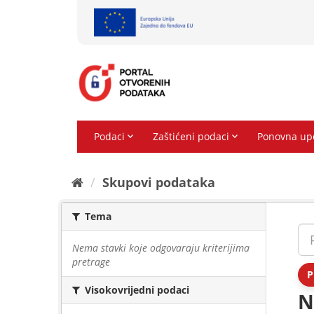
Preskoči
na
sadržaj
Skupovi podаtаkа
Tema
Nema stavki koje odgovaraju kriterijima
pretrage
P
Visokovrijedni podaci
N