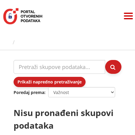
Preskoči
na
sadržaj
Skupovi podаtаkа
Prikaži napredno pretraživanje
Poredaj prema
Nisu pronađeni skupovi
podataka