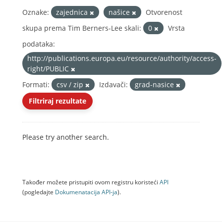
Oznake:
zajednica
našice
Otvorenost
skupa prema Tim Berners-Lee skali:
0
Vrsta
podataka:
http://publications.europa.eu/resource/authority/access-
right/PUBLIC
Formati:
csv / zip
Izdavači:
grad-nasice
Filtriraj rezultate
Please try another search.
Također možete pristupiti ovom registru koristeći
API
(pogledajte
Dokumenаtаcijа API-jа
).