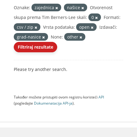
Oznake:
zajednica
našice
Otvorenost
skupa prema Tim Berners-Lee skali:
0
Formati:
csv / zip
Vrsta podataka:
open
Izdavači:
grad-nasice
None:
other
Filtriraj rezultate
Please try another search.
Također možete pristupiti ovom registru koristeći
API
(pogledajte
Dokumenаtаcijа API-jа
).