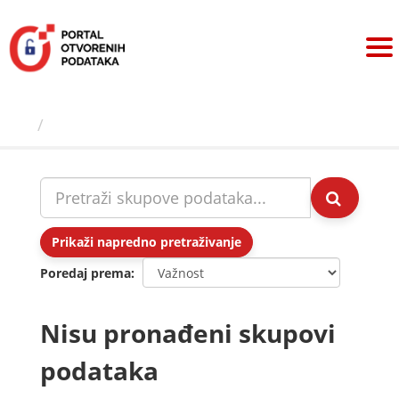
Preskoči
na
sadržaj
Skupovi podаtаkа
Prikaži napredno pretraživanje
Poredaj prema
Nisu pronađeni skupovi
podataka