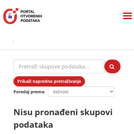
Preskoči
na
sadržaj
Skupovi podаtаkа
Prikaži napredno pretraživanje
Poredaj prema
Nisu pronađeni skupovi
podataka