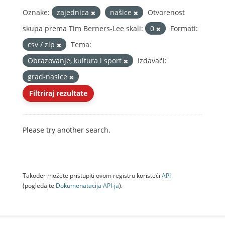
Oznake:
zajednica
našice
Otvorenost
skupa prema Tim Berners-Lee skali:
0
Formati:
csv / zip
Tema:
Obrazovanje, kultura i sport
Izdavači:
grad-nasice
Filtriraj rezultate
Please try another search.
Također možete pristupiti ovom registru koristeći
API
(pogledajte
Dokumenаtаcijа API-jа
).