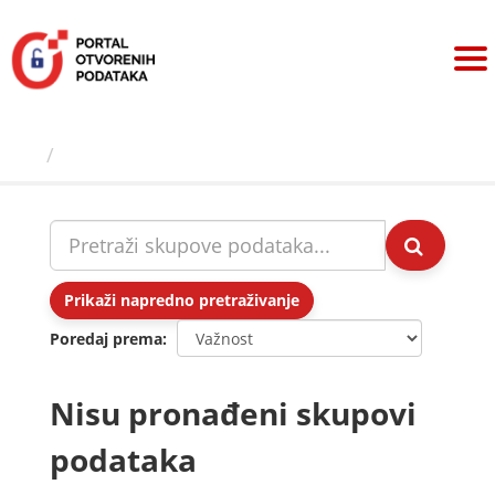
Preskoči
na
sadržaj
Skupovi podаtаkа
Prikaži napredno pretraživanje
Poredaj prema
Nisu pronađeni skupovi
podataka