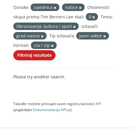
Oznake:
zajednica
našice
Otvorenost
skupa prema Tim Berners-Lee skali:
0
Tema:
Obrazovanje, kultura i sport
Izdavači:
grad-nasice
Tip Izdavača:
Javni sektor
Formati:
csv / zip
Filtriraj rezultate
Please try another search.
Također možete pristupiti ovom registru koristeći
API
(pogledajte
Dokumenаtаcijа API-jа
).