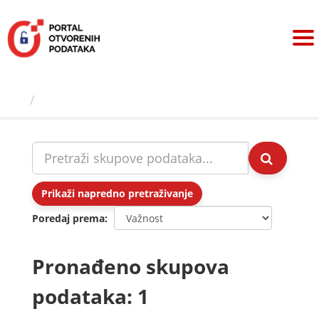
Preskoči
na
sadržaj
Skupovi podаtаkа
Prikaži napredno pretraživanje
Poredaj prema
Pronađeno skupova
podataka: 1