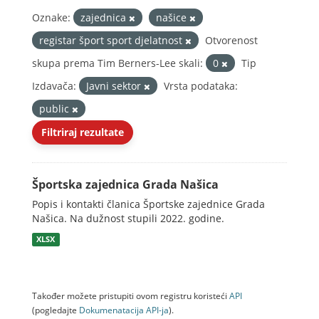
Oznake:
zajednica
našice
registar šport sport djelatnost
Otvorenost
skupa prema Tim Berners-Lee skali:
0
Tip
Izdavača:
Javni sektor
Vrsta podataka:
public
Filtriraj rezultate
Športska zajednica Grada Našica
Popis i kontakti članica Športske zajednice Grada
Našica. Na dužnost stupili 2022. godine.
XLSX
Također možete pristupiti ovom registru koristeći
API
(pogledajte
Dokumenаtаcijа API-jа
).