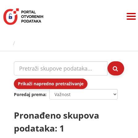
Preskoči
na
sadržaj
Skupovi podаtаkа
Prikaži napredno pretraživanje
Poredaj prema
Pronađeno skupova
podataka: 1