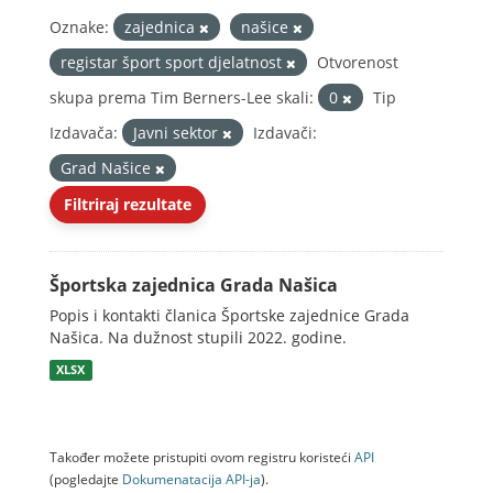
Oznake:
zajednica
našice
registar šport sport djelatnost
Otvorenost
skupa prema Tim Berners-Lee skali:
0
Tip
Izdavača:
Javni sektor
Izdavači:
Grad Našice
Filtriraj rezultate
Športska zajednica Grada Našica
Popis i kontakti članica Športske zajednice Grada
Našica. Na dužnost stupili 2022. godine.
XLSX
Također možete pristupiti ovom registru koristeći
API
(pogledajte
Dokumenаtаcijа API-jа
).