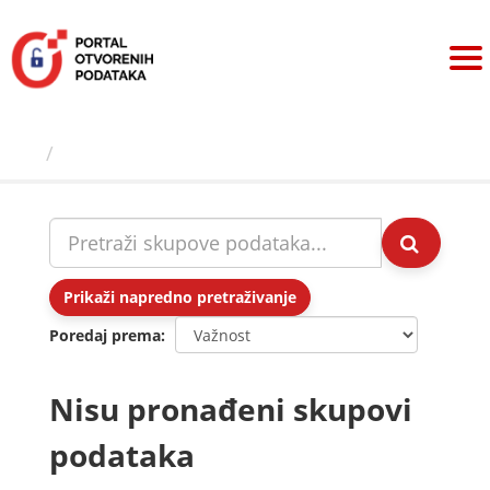
Preskoči
na
sadržaj
Skupovi podаtаkа
Prikaži napredno pretraživanje
Poredaj prema
Nisu pronađeni skupovi
podataka