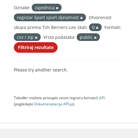
Oznake:
zajednica
registar šport sport djelatnost
Otvorenost
skupa prema Tim Berners-Lee skali:
0
Formati:
csv / zip
Vrsta podataka:
public
Filtriraj rezultate
Please try another search.
Također možete pristupiti ovom registru koristeći
API
(pogledajte
Dokumenаtаcijа API-jа
).