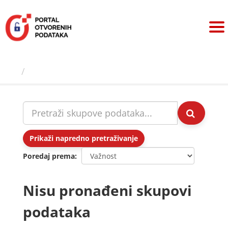
Preskoči
na
sadržaj
Skupovi podаtаkа
Prikaži napredno pretraživanje
Poredaj prema
Nisu pronađeni skupovi
podataka