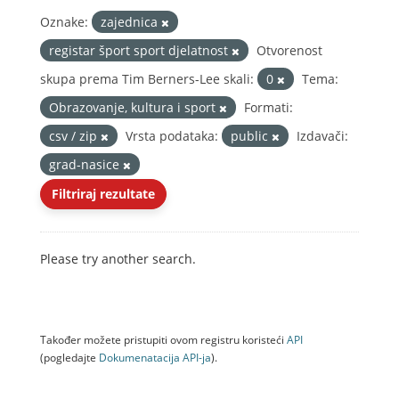
Oznake:
zajednica
registar šport sport djelatnost
Otvorenost
skupa prema Tim Berners-Lee skali:
0
Tema:
Obrazovanje, kultura i sport
Formati:
csv / zip
Vrsta podataka:
public
Izdavači:
grad-nasice
Filtriraj rezultate
Please try another search.
Također možete pristupiti ovom registru koristeći
API
(pogledajte
Dokumenаtаcijа API-jа
).