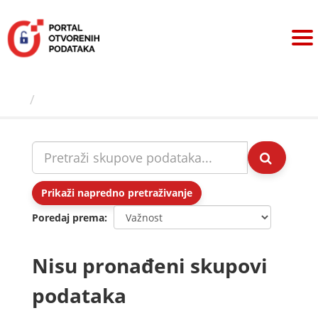
Preskoči
na
sadržaj
Skupovi podаtаkа
Prikaži napredno pretraživanje
Poredaj prema
Nisu pronađeni skupovi
podataka