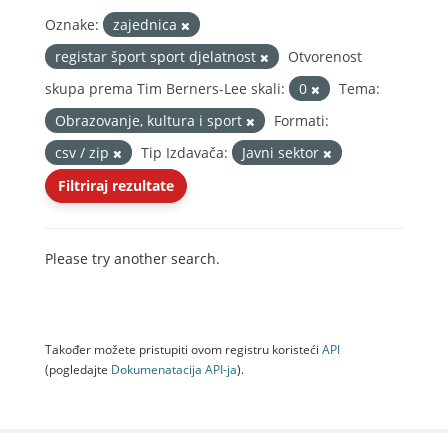
Oznake:
zajednica
registar šport sport djelatnost
Otvorenost
skupa prema Tim Berners-Lee skali:
0
Tema:
Obrazovanje, kultura i sport
Formati:
csv / zip
Tip Izdavača:
Javni sektor
Filtriraj rezultate
Please try another search.
Također možete pristupiti ovom registru koristeći
API
(pogledajte
Dokumenаtаcijа API-jа
).