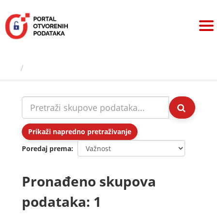
Preskoči
na
sadržaj
Skupovi podаtаkа
Prikaži napredno pretraživanje
Poredaj prema
Pronađeno skupova
podataka: 1