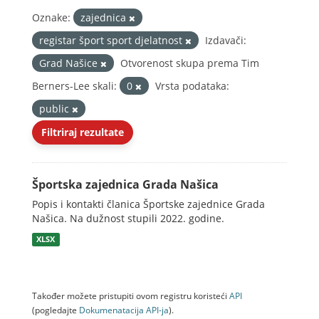
Oznake:
zajednica
registar šport sport djelatnost
Izdavači:
Grad Našice
Otvorenost skupa prema Tim
Berners-Lee skali:
0
Vrsta podataka:
public
Filtriraj rezultate
Športska zajednica Grada Našica
Popis i kontakti članica Športske zajednice Grada
Našica. Na dužnost stupili 2022. godine.
XLSX
Također možete pristupiti ovom registru koristeći
API
(pogledajte
Dokumenаtаcijа API-jа
).