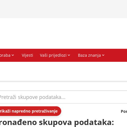
rikaži napredno pretraživanje
Po
ronađeno skupova podataka: