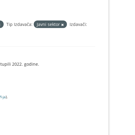
Tip Izdavača:
Javni sektor
Izdavači:
tupili 2022. godine.
I-jа
).