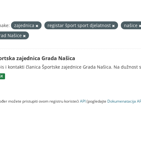
nake:
zajednica
registar šport sport djelatnost
našice
rad Našice
ortska zajednica Grada Našica
is i kontakti članica Športske zajednice Grada Našica. Na dužnost s
SX
đer možete pristupiti ovom registru koristeći
API
(pogledajte
Dokumenаtаcijа AP