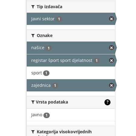
Tip izdavača
Javni sektor
1
Oznake
našice
1
registar šport sport djelatnost
1
sport
1
zajednica
1
Vrsta podataka
?
Javno
1
Kategorija visokovrijednih