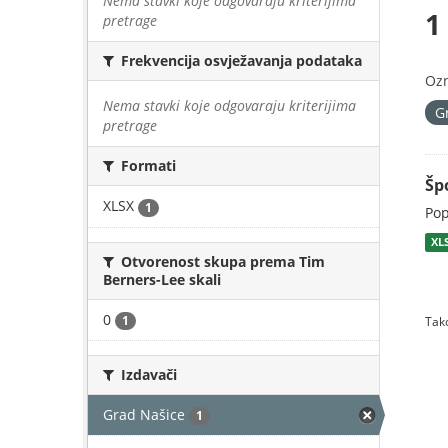
Nema stavki koje odgovaraju kriterijima
1
pretrage
Frekvencija osvježavanja podataka
Oz
Nema stavki koje odgovaraju kriterijima
G
pretrage
Formati
Šp
XLSX
1
Pop
XL
Otvorenost skupa prema Tim
Berners-Lee skali
0
1
Tako
Izdavači
Grad Našice
1