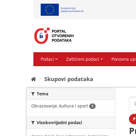
Preskoči
na
sadržaj
Skupovi podаtаkа
Tema
Obrazovanje, kultura i sport
1
P
Visokovrijedni podaci
P