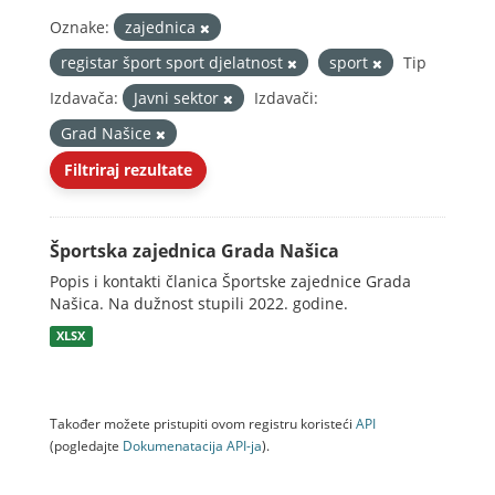
Oznake:
zajednica
registar šport sport djelatnost
sport
Tip
Izdavača:
Javni sektor
Izdavači:
Grad Našice
Filtriraj rezultate
Športska zajednica Grada Našica
Popis i kontakti članica Športske zajednice Grada
Našica. Na dužnost stupili 2022. godine.
XLSX
Također možete pristupiti ovom registru koristeći
API
(pogledajte
Dokumenаtаcijа API-jа
).