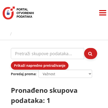
Preskoči
na
sadržaj
Skupovi podаtаkа
Prikaži napredno pretraživanje
Poredaj prema
Pronađeno skupova
podataka: 1