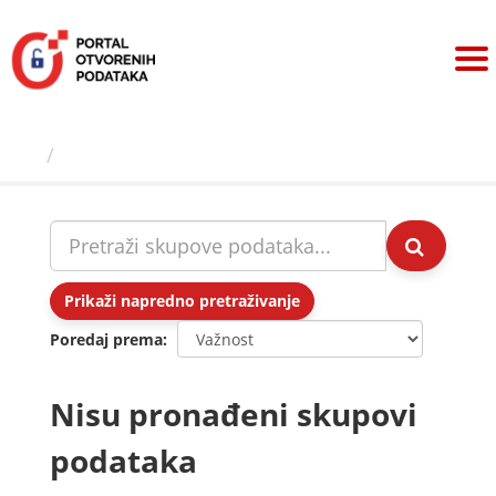
Preskoči
na
sadržaj
Skupovi podаtаkа
Prikaži napredno pretraživanje
Poredaj prema
Nisu pronađeni skupovi
podataka