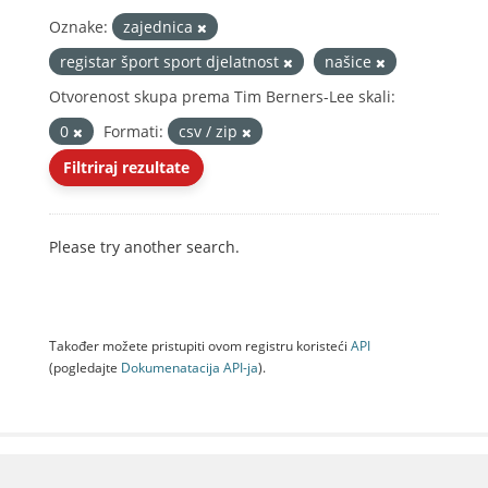
Oznake:
zajednica
registar šport sport djelatnost
našice
Otvorenost skupa prema Tim Berners-Lee skali:
0
Formati:
csv / zip
Filtriraj rezultate
Please try another search.
Također možete pristupiti ovom registru koristeći
API
(pogledajte
Dokumenаtаcijа API-jа
).