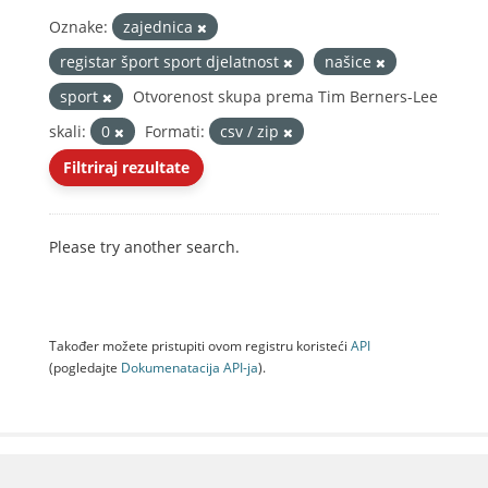
Oznake:
zajednica
registar šport sport djelatnost
našice
sport
Otvorenost skupa prema Tim Berners-Lee
skali:
0
Formati:
csv / zip
Filtriraj rezultate
Please try another search.
Također možete pristupiti ovom registru koristeći
API
(pogledajte
Dokumenаtаcijа API-jа
).