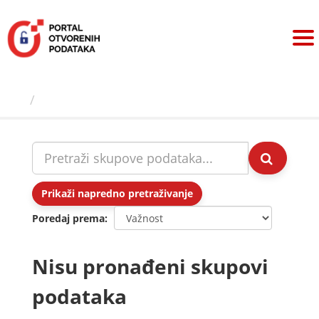
Preskoči
na
sadržaj
Skupovi podаtаkа
Prikaži napredno pretraživanje
Poredaj prema
Nisu pronađeni skupovi
podataka