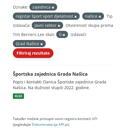
Oznake:
zajednica
registar šport sport djelatnost
našice
Tip
Izdavača:
Javni sektor
Otvorenost skupa prema
Tim Berners-Lee skali:
0
Izdavači:
Grad Našice
Filtriraj rezultate
Športska zajednica Grada Našica
Popis i kontakti članica Športske zajednice Grada
Našica. Na dužnost stupili 2022. godine.
XLSX
Također možete pristupiti ovom registru koristeći
API
(pogledajte
Dokumenаtаcijа API-jа
).