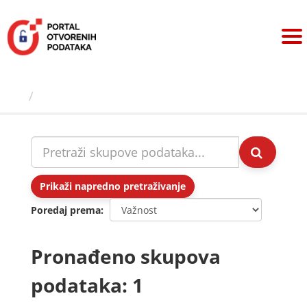
Preskoči
na
sadržaj
Skupovi podаtаkа
Prikaži napredno pretraživanje
Poredaj prema
Pronađeno skupova
podataka: 1