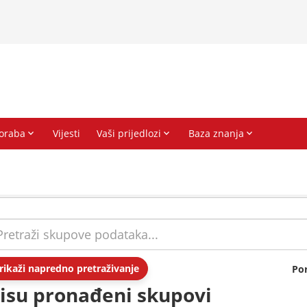
rikaži napredno pretraživanje
Po
isu pronađeni skupovi