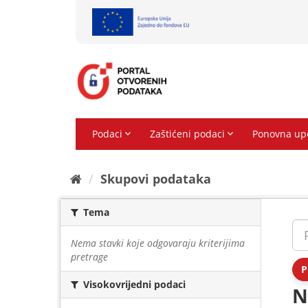
Preskoči
na
sadržaj
Skupovi podаtаkа
Tema
Nema stavki koje odgovaraju kriterijima
pretrage
P
Visokovrijedni podaci
N