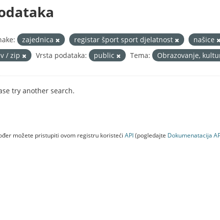
odataka
nake:
zajednica
registar šport sport djelatnost
našice
v / zip
Vrsta podataka:
public
Tema:
Obrazovanje, kultu
ase try another search.
đer možete pristupiti ovom registru koristeći
API
(pogledajte
Dokumenаtаcijа AP