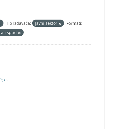
Tip Izdavača:
Javni sektor
Formati:
ra i sport
I-jа
).