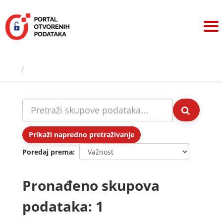
Preskoči
na
sadržaj
Skupovi podаtаkа
Prikaži napredno pretraživanje
Poredaj prema
Pronađeno skupova
podataka: 1