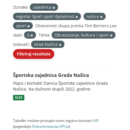
Oznake:
zajednica
registar šport sport djelatnost
našice
sport
Otvorenost skupa prema Tim Berners-Lee
skali:
0
Tema:
Obrazovanje, kultura i sport
Izdavači:
Grad Našice
Filtriraj rezultate
Športska zajednica Grada Našica
Popis i kontakti članica Športske zajednice Grada
Našica. Na dužnost stupili 2022. godine.
XLSX
Također možete pristupiti ovom registru koristeći
API
(pogledajte
Dokumenаtаcijа API-jа
).