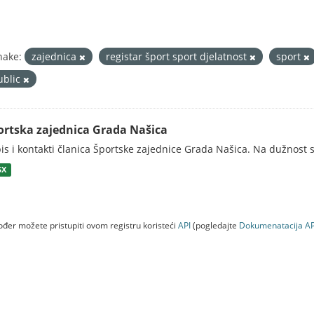
nake:
zajednica
registar šport sport djelatnost
sport
ublic
ortska zajednica Grada Našica
is i kontakti članica Športske zajednice Grada Našica. Na dužnost s
SX
đer možete pristupiti ovom registru koristeći
API
(pogledajte
Dokumenаtаcijа AP