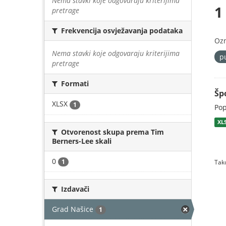
Nema stavki koje odgovaraju kriterijima
1
pretrage
Frekvencija osvježavanja podataka
Oz
Nema stavki koje odgovaraju kriterijima
p
pretrage
Formati
Šp
XLSX
1
Pop
XL
Otvorenost skupa prema Tim
Berners-Lee skali
0
1
Tako
Izdavači
Grad Našice
1