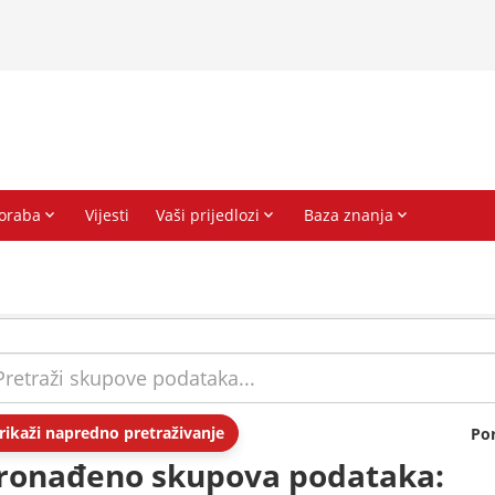
rikaži napredno pretraživanje
Po
ronađeno skupova podataka: