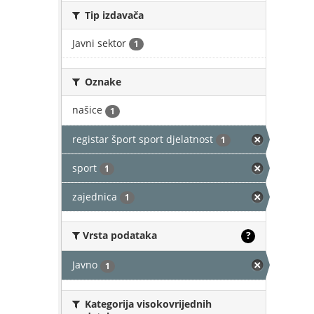
Tip izdavača
Javni sektor
1
Oznake
našice
1
registar šport sport djelatnost
1
sport
1
zajednica
1
Vrsta podataka
?
Javno
1
Kategorija visokovrijednih