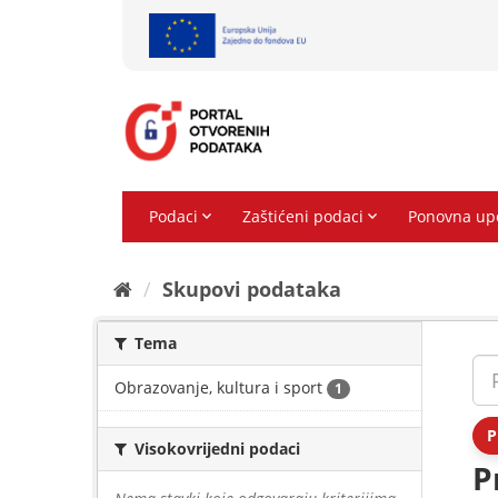
Preskoči
na
sadržaj
Skupovi podаtаkа
Tema
Obrazovanje, kultura i sport
1
P
Visokovrijedni podaci
P