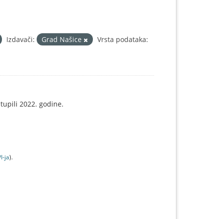
Izdavači:
Grad Našice
Vrsta podataka:
tupili 2022. godine.
I-jа
).