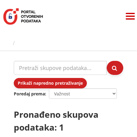
Preskoči
na
sadržaj
Skupovi podаtаkа
Prikaži napredno pretraživanje
Poredaj prema
Pronađeno skupova
podataka: 1