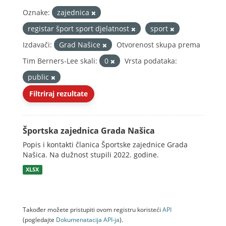
Oznake:
zajednica
registar šport sport djelatnost
sport
Izdavači:
Grad Našice
Otvorenost skupa prema
Tim Berners-Lee skali:
0
Vrsta podataka:
public
Filtriraj rezultate
Športska zajednica Grada Našica
Popis i kontakti članica Športske zajednice Grada
Našica. Na dužnost stupili 2022. godine.
XLSX
Također možete pristupiti ovom registru koristeći
API
(pogledajte
Dokumenаtаcijа API-jа
).