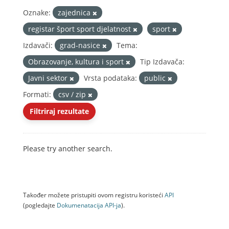
Oznake:
zajednica
registar šport sport djelatnost
sport
Izdavači:
grad-nasice
Tema:
Obrazovanje, kultura i sport
Tip Izdavača:
Javni sektor
Vrsta podataka:
public
Formati:
csv / zip
Filtriraj rezultate
Please try another search.
Također možete pristupiti ovom registru koristeći
API
(pogledajte
Dokumenаtаcijа API-jа
).