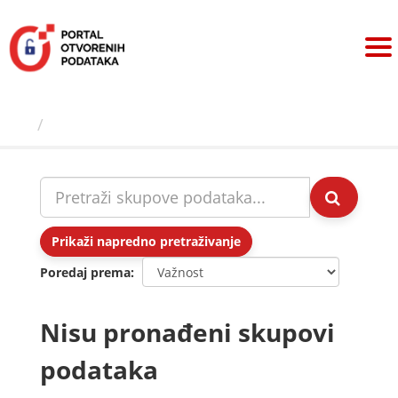
Preskoči
na
sadržaj
Skupovi podаtаkа
Prikaži napredno pretraživanje
Poredaj prema
Nisu pronađeni skupovi
podataka