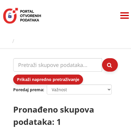
Preskoči
na
sadržaj
Skupovi podаtаkа
Prikaži napredno pretraživanje
Poredaj prema
Pronađeno skupova
podataka: 1