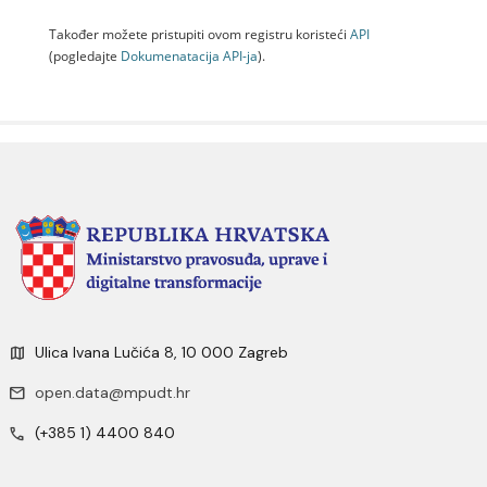
Također možete pristupiti ovom registru koristeći
API
(pogledajte
Dokumenаtаcijа API-jа
).