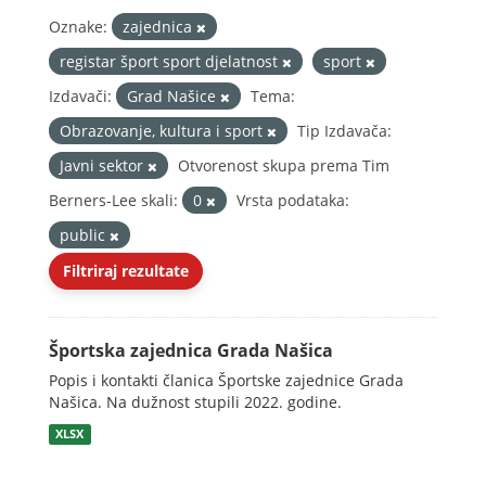
Oznake:
zajednica
registar šport sport djelatnost
sport
Izdavači:
Grad Našice
Tema:
Obrazovanje, kultura i sport
Tip Izdavača:
Javni sektor
Otvorenost skupa prema Tim
Berners-Lee skali:
0
Vrsta podataka:
public
Filtriraj rezultate
Športska zajednica Grada Našica
Popis i kontakti članica Športske zajednice Grada
Našica. Na dužnost stupili 2022. godine.
XLSX