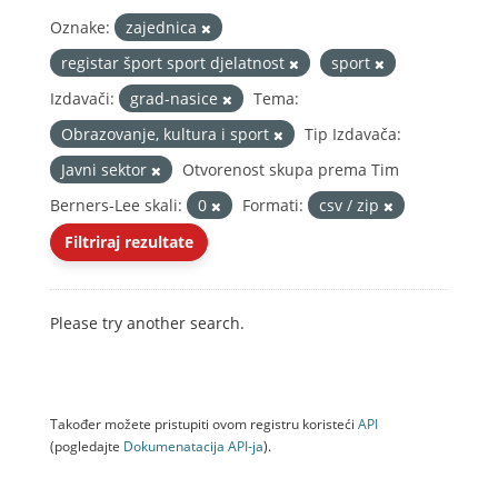
Oznake:
zajednica
registar šport sport djelatnost
sport
Izdavači:
grad-nasice
Tema:
Obrazovanje, kultura i sport
Tip Izdavača:
Javni sektor
Otvorenost skupa prema Tim
Berners-Lee skali:
0
Formati:
csv / zip
Filtriraj rezultate
Please try another search.
Također možete pristupiti ovom registru koristeći
API
(pogledajte
Dokumenаtаcijа API-jа
).