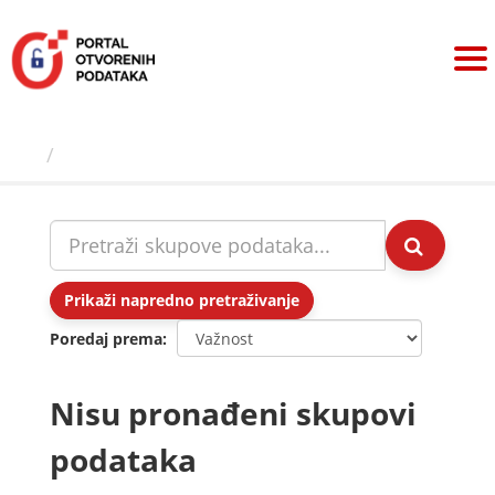
Preskoči
na
sadržaj
Skupovi podаtаkа
Prikaži napredno pretraživanje
Poredaj prema
Nisu pronađeni skupovi
podataka