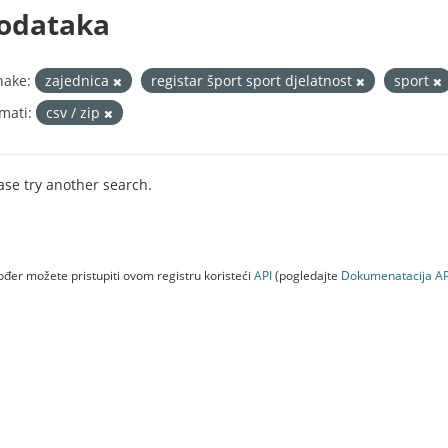
odataka
nake:
zajednica
registar šport sport djelatnost
sport
mati:
csv / zip
ase try another search.
đer možete pristupiti ovom registru koristeći
API
(pogledajte
Dokumenаtаcijа AP