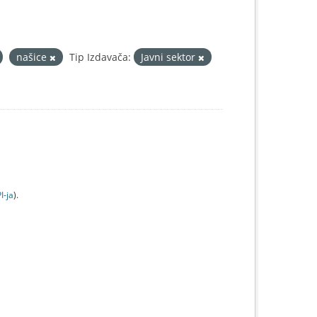
našice
Tip Izdavača:
Javni sektor
I-jа
).