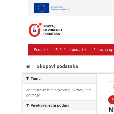
Preskoči
na
sadržaj
Skupovi podаtаkа
Tema
Nema stavki koje odgovaraju kriterijima
pretrage
P
Visokovrijedni podaci
N