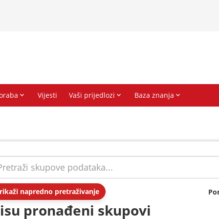
rikaži napredno pretraživanje
Po
isu pronađeni skupovi