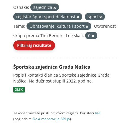
Oznake:
zajednica
registar šport sport djelatnost
sport
Tema:
Obrazovanje, kultura i sport
Otvorenost
skupa prema Tim Berners-Lee skali:
0
Filtriraj rezultate
Športska zajednica Grada Našica
Popis i kontakti članica Športske zajednice Grada
Našica. Na dužnost stupili 2022. godine.
XLSX
Također možete pristupiti ovom registru koristeći
API
(pogledajte
Dokumenаtаcijа API-jа
).