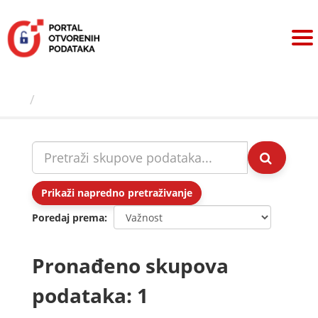
Preskoči
na
sadržaj
Skupovi podаtаkа
Prikaži napredno pretraživanje
Poredaj prema
Pronađeno skupova
podataka: 1