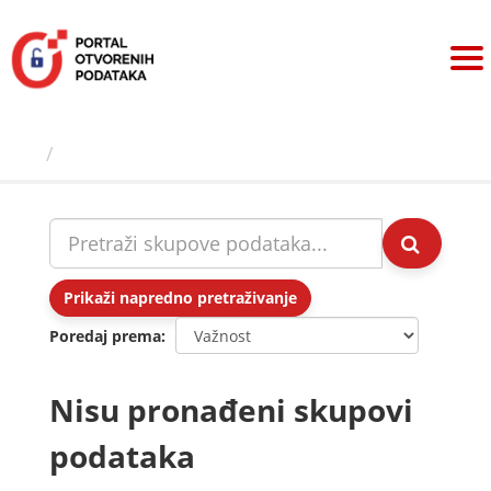
Preskoči
na
sadržaj
Skupovi podаtаkа
Prikaži napredno pretraživanje
Poredaj prema
Nisu pronađeni skupovi
podataka