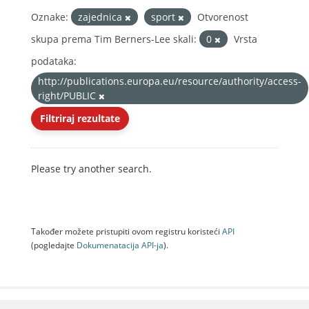
Oznake:
zajednica
sport
Otvorenost
skupa prema Tim Berners-Lee skali:
0
Vrsta
podataka:
http://publications.europa.eu/resource/authority/access-
right/PUBLIC
Filtriraj rezultate
Please try another search.
Također možete pristupiti ovom registru koristeći
API
(pogledajte
Dokumenаtаcijа API-jа
).