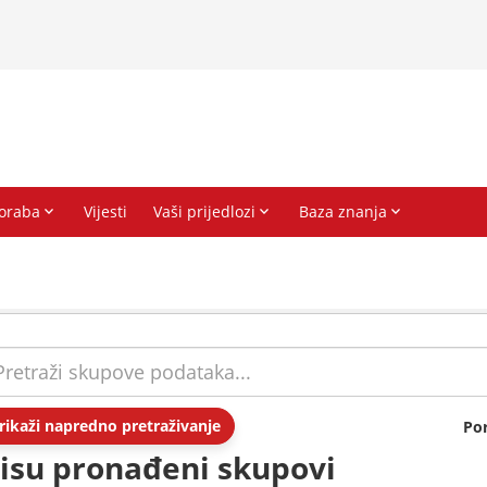
rikaži napredno pretraživanje
Po
isu pronađeni skupovi