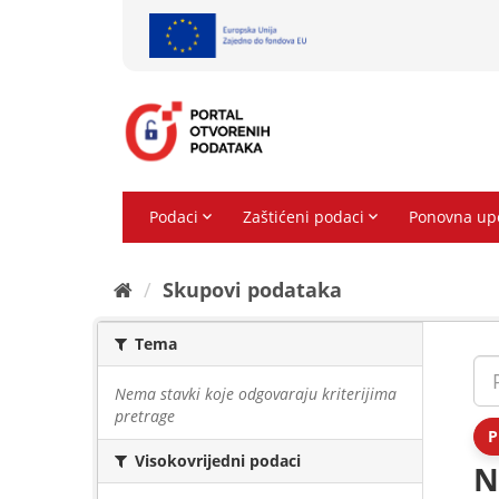
Preskoči
na
sadržaj
Skupovi podаtаkа
Tema
Nema stavki koje odgovaraju kriterijima
pretrage
P
Visokovrijedni podaci
N