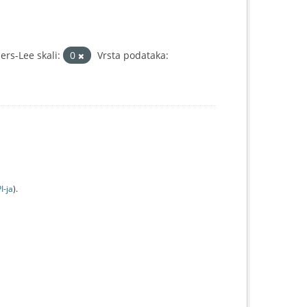
rs-Lee skali:
0
Vrsta podataka:
I-jа
).