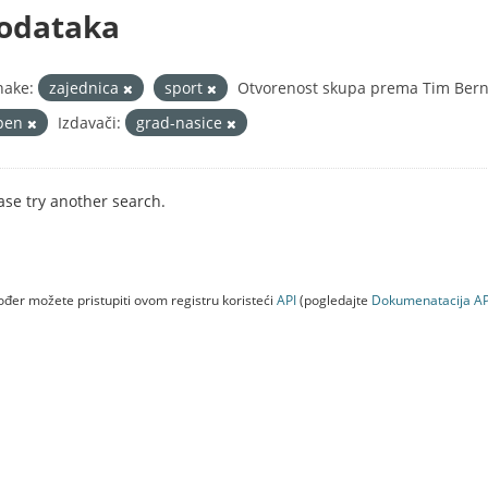
odataka
nake:
zajednica
sport
Otvorenost skupa prema Tim Berne
pen
Izdavači:
grad-nasice
ase try another search.
đer možete pristupiti ovom registru koristeći
API
(pogledajte
Dokumenаtаcijа AP