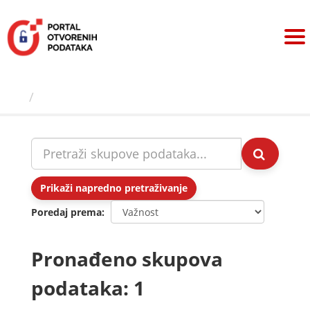
Preskoči
na
sadržaj
Skupovi podаtаkа
Prikaži napredno pretraživanje
Poredaj prema
Pronađeno skupova
podataka: 1