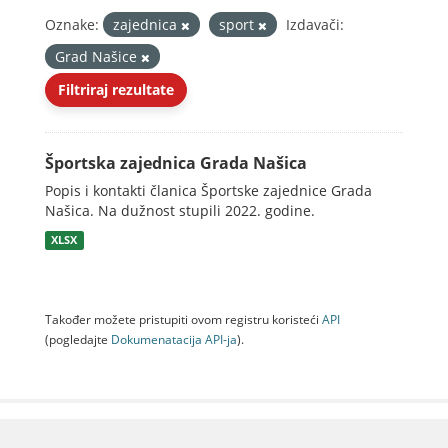
Oznake:
zajednica
sport
Izdavači:
Grad Našice
Filtriraj rezultate
Športska zajednica Grada Našica
Popis i kontakti članica Športske zajednice Grada
Našica. Na dužnost stupili 2022. godine.
XLSX
Također možete pristupiti ovom registru koristeći
API
(pogledajte
Dokumenаtаcijа API-jа
).