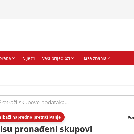
rikaži napredno pretraživanje
Po
isu pronađeni skupovi