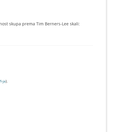
nost skupa prema Tim Berners-Lee skali:
I-jа
).