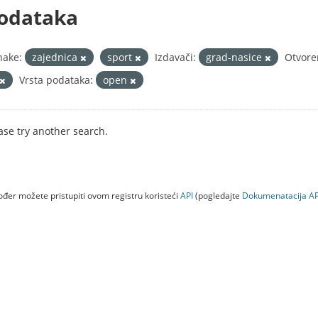
odataka
nake:
zajednica
sport
Izdavači:
grad-nasice
Otvore
Vrsta podataka:
open
ase try another search.
đer možete pristupiti ovom registru koristeći
API
(pogledajte
Dokumenаtаcijа AP