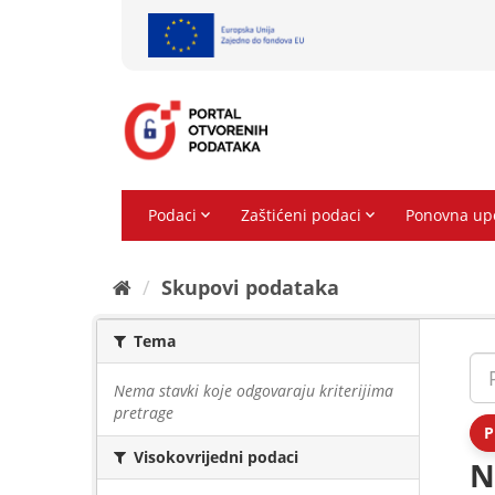
Preskoči
na
sadržaj
Skupovi podаtаkа
Tema
Nema stavki koje odgovaraju kriterijima
pretrage
P
Visokovrijedni podaci
N